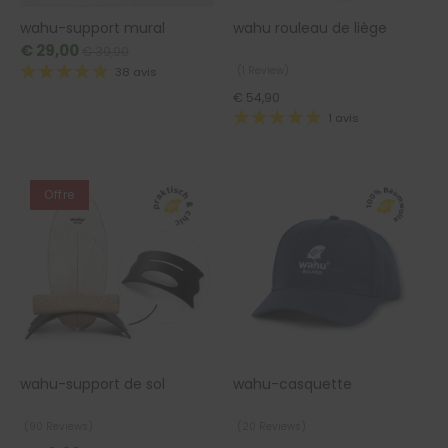
wahu-support mural
wahu rouleau de liège
€ 29,00
€ 39,00
(1 Review)
38 avis
€ 54,90
1 avis
Offre
wahu-support de sol
wahu-casquette
(90 Reviews)
(20 Reviews)