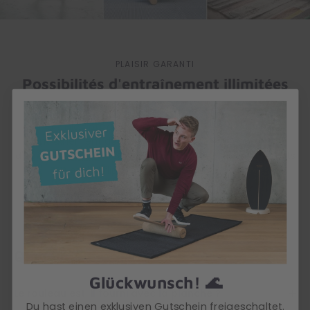
PLAISIR GARANTI
Possibilités d'entraînement illimitées
Tu te demandes ce que tu peux faire avec la planche
wahu ? Elle t'offre une variété infinie d'exercices - de
l'entraînement de fitness en sueur à l'entraînement
d'équilibre concentré, en passant par des tricks, des sauts
et des flips cools. Amuse-toi avec !
Questions fréquentes
Glückwunsch! 🌊
Le rouleau est-il fourni avec la planche ?
Du hast einen exklusiven Gutschein freigeschaltet.