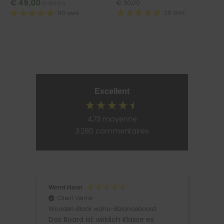
€ 49,00
€ 30,00
€ 59,00
20 avis
90 avis
Excellent
4,73
moyenne
3 280
commentaires
Wernt Hann
Iren
Client Vérifié
Cl
Wooden Black wahu-Balanceboard
wahu
Ball
Das Board ist wirklich Klasse es