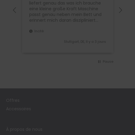
Seh
liefert genau das was ich brauche
bis
eine kleine große Kraft Maschine
Nur
passt genau neben mein Bett und
bedi
erinnert mich daran diszipliniert
Ober
aufzusteigen und Übungen zu
Incité
machen .
In
 jours
Stuttgart, DE, Il y a 3 jours
Pause
Offres
Accessoires
À propos de nous