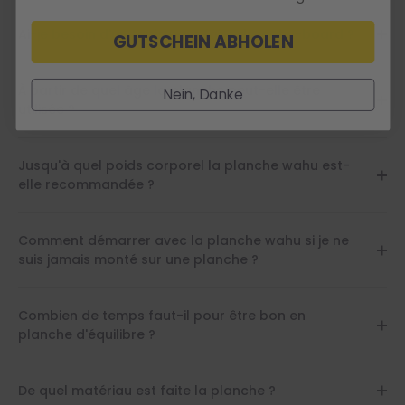
Ai-je besoin d'un tapis pour faire du wahu-board ?
GUTSCHEIN ABHOLEN
À partir de quel âge la planche peut-elle être
Nein, Danke
utilisée ?
Jusqu'à quel poids corporel la planche wahu est-
elle recommandée ?
Comment démarrer avec la planche wahu si je ne
suis jamais monté sur une planche ?
Combien de temps faut-il pour être bon en
planche d'équilibre ?
De quel matériau est faite la planche ?