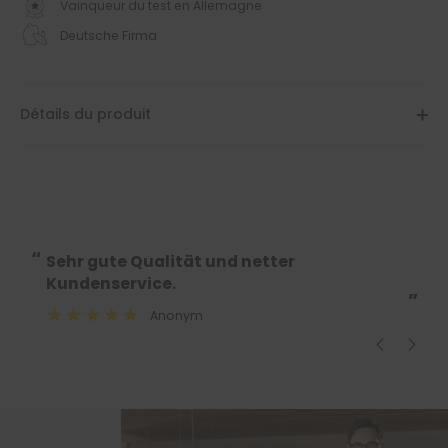
Vainqueur du test en Allemagne
Deutsche Firma
Détails du produit
“
“
Sehr gute Qualität und netter
Der Kundendie
Kundenservice.
”
”
Anonym